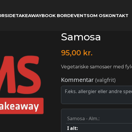
ORSIDE
TAKEAWAY
BOOK BORD
EVENTS
OM OS
KONTAKT
Samosa
95,00
kr.
Vegetariske samosaer med fyld