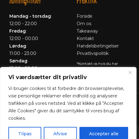
Åbningstider
Praktisk
Mandag - torsdag
:
Forside
12:00 - 22:00
Om os
Fredag
:
Takeaway
12:00 - 00:00
Kontakt
Lørdag
:
Handelsbetingelser
11:00 - 23:00
Privatlivspolitik
Søndag
:
*Kontakt os hvis du har
13:00 - 20:00
spørgsmål vedr. allergene
Vi værdsætter dit privatliv
ingredienser i vores retter.
Vi bruger cookies til at forbedre din browseroplevelse,
vise personlige reklamer eller indhold og analysere
Pams African Restaurant @ 2026 | Powered by
trafikken på vores netsted. Ved at klikke på "Accepter
NemBestil ApS
Alle Cookies" giver du dit samtykke til vores brug af
cookies.
Tilpas
Afvise
Accepter alle